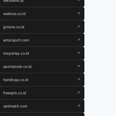
teknolimit.id
↗
webkos.co.id
↗
groove.co.id
↗
antarsport.com
↗
mixparlay.co.id
↗
sportsbook.co.id
↗
handicap.co.id
↗
freespin.co.id
↗
optimakit.com
↗