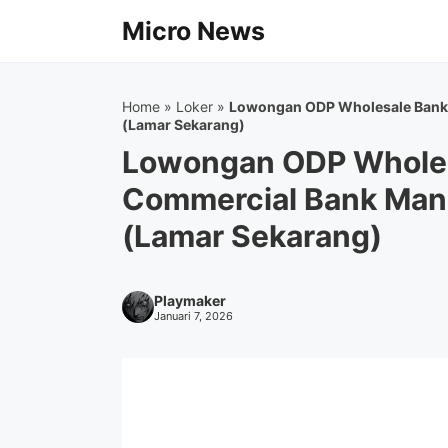
Langsung
Micro News
ke
isi
Home
»
Loker
»
Lowongan ODP Wholesale Banki
(Lamar Sekarang)
Lowongan ODP Wholes
Commercial Bank Mand
(Lamar Sekarang)
Playmaker
Januari 7, 2026