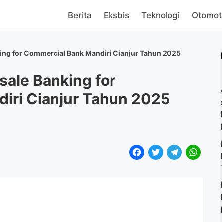
Berita
Eksbis
Teknologi
Otomot
ng for Commercial Bank Mandiri Cianjur Tahun 2025
ale Banking for
iri Cianjur Tahun 2025
F
T
T
W
a
w
e
h
c
i
l
a
e
t
e
t
b
t
g
s