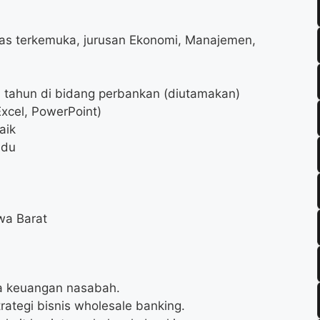
itas terkemuka, jurusan Ekonomi, Manajemen,
1 tahun di bidang perbankan (diutamakan)
Excel, PowerPoint)
aik
idu
wa Barat
a keuangan nasabah.
tegi bisnis wholesale banking.