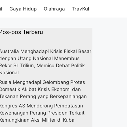
if
Gaya Hidup
Olahraga
TravKul
Pos-pos Terbaru
Australia Menghadapi Krisis Fiskal Besar
dengan Utang Nasional Menembus
Rekor $1 Triliun, Memicu Debat Politik
Nasional
Rusia Menghadapi Gelombang Protes
Domestik Akibat Krisis Ekonomi dan
Tekanan Perang yang Berkepanjangan
Kongres AS Mendorong Pembatasan
Kewenangan Perang Presiden Terkait
Kemungkinan Aksi Militer di Kuba