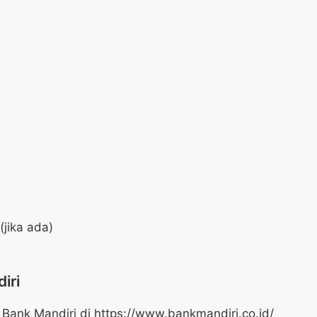
jika ada)
iri
 Bank Mandiri di
https://www.bankmandiri.co.id/