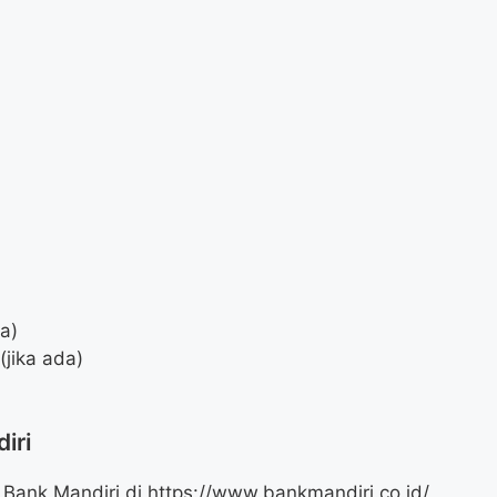
da)
jika ada)
iri
 Bank Mandiri di https://www.bankmandiri.co.id/