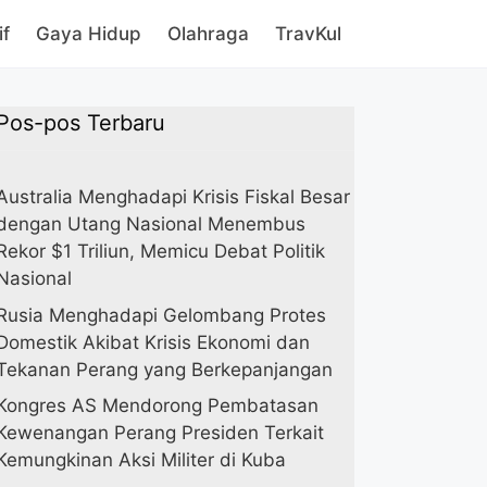
if
Gaya Hidup
Olahraga
TravKul
Pos-pos Terbaru
Australia Menghadapi Krisis Fiskal Besar
dengan Utang Nasional Menembus
Rekor $1 Triliun, Memicu Debat Politik
Nasional
Rusia Menghadapi Gelombang Protes
Domestik Akibat Krisis Ekonomi dan
Tekanan Perang yang Berkepanjangan
Kongres AS Mendorong Pembatasan
Kewenangan Perang Presiden Terkait
Kemungkinan Aksi Militer di Kuba