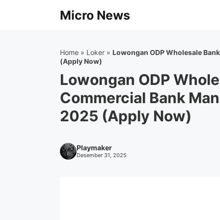
Langsung
Micro News
ke
isi
Home
»
Loker
»
Lowongan ODP Wholesale Banki
(Apply Now)
Lowongan ODP Wholes
Commercial Bank Mand
2025 (Apply Now)
Playmaker
Desember 31, 2025