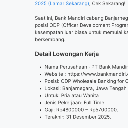
2025 (Lamar Sekarang)
, Cek Sekarang!
Saat ini, Bank Mandiri cabang Banjarn
posisi ODP (Officer Development Progra
kesempatan luar biasa untuk memulai ka
berkembang.
Detail Lowongan Kerja
Nama Perusahaan :
PT Bank Mandiri
Website :
https://www.bankmandiri.c
Posisi: ODP Wholesale Banking for 
Lokasi: Banjarnegara, Jawa Tengah
Untuk: Pria atau Wanita
Jenis Pekerjaan: Full Time
Gaji: Rp
4800000
– Rp
5700000
.
Terakhir: 31 Desember 2025.