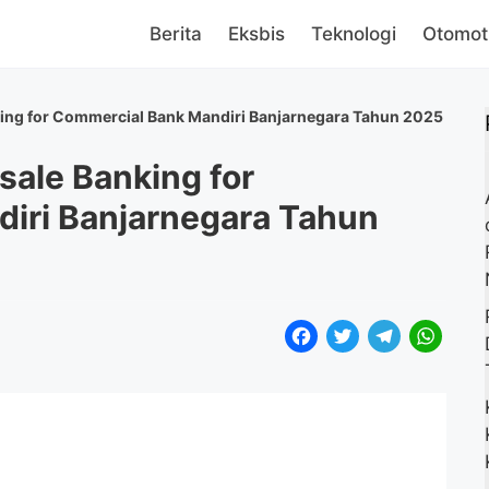
Berita
Eksbis
Teknologi
Otomot
ng for Commercial Bank Mandiri Banjarnegara Tahun 2025
ale Banking for
iri Banjarnegara Tahun
F
T
T
W
a
w
e
h
c
i
l
a
e
t
e
t
b
t
g
s