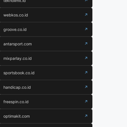
teknolimit.id
↗
webkos.co.id
↗
groove.co.id
↗
antarsport.com
↗
mixparlay.co.id
↗
sportsbook.co.id
↗
handicap.co.id
↗
freespin.co.id
↗
optimakit.com
↗