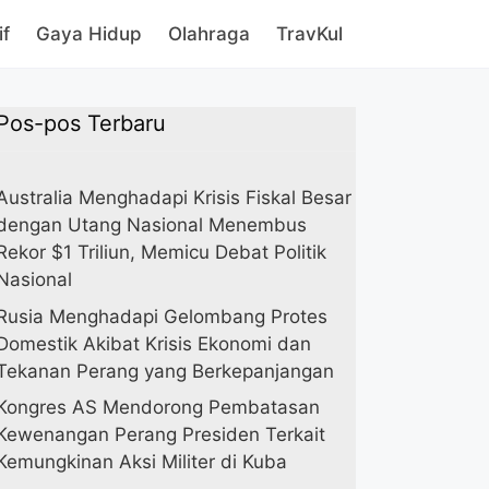
if
Gaya Hidup
Olahraga
TravKul
Pos-pos Terbaru
Australia Menghadapi Krisis Fiskal Besar
dengan Utang Nasional Menembus
Rekor $1 Triliun, Memicu Debat Politik
Nasional
Rusia Menghadapi Gelombang Protes
Domestik Akibat Krisis Ekonomi dan
Tekanan Perang yang Berkepanjangan
Kongres AS Mendorong Pembatasan
Kewenangan Perang Presiden Terkait
Kemungkinan Aksi Militer di Kuba