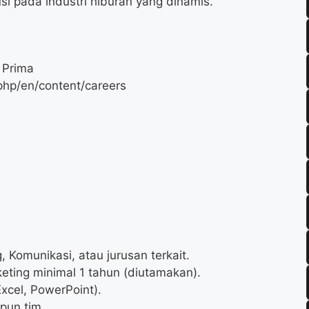
i pada industri hiburan yang dinamis.
 Prima
php/en/content/careers
 Komunikasi, atau jurusan terkait.
eting minimal 1 tahun (diutamakan).
xcel, PowerPoint).
pun tim.