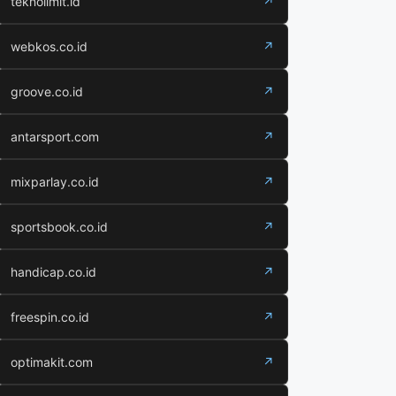
teknolimit.id
↗
webkos.co.id
↗
groove.co.id
↗
antarsport.com
↗
mixparlay.co.id
↗
sportsbook.co.id
↗
handicap.co.id
↗
freespin.co.id
↗
optimakit.com
↗