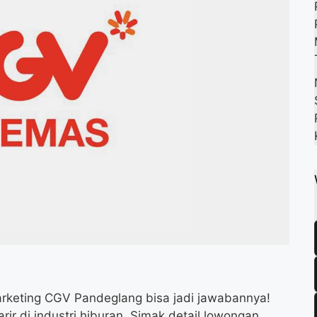
k
m
p
rketing CGV Pandeglang bisa jadi jawabannya!
 di industri hiburan. Simak detail lowongan,