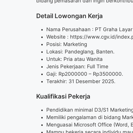
bidang pemasaran dan ingin berkontribus
Detail Lowongan Kerja
Nama Perusahaan :
PT Graha Layar
Website :
https://www.cgv.id/index.
Posisi: Marketing
Lokasi: Pandeglang, Banten.
Untuk: Pria atau Wanita
Jenis Pekerjaan: Full Time
Gaji: Rp
2000000
– Rp
3500000
.
Terakhir: 31 Desember 2025.
Kualifikasi Pekerja
Pendidikan minimal D3/S1 Marketing,
Memiliki pengalaman di bidang Mark
Menguasai Microsoft Office (Word, E
Mampu bekerja secara individu mau