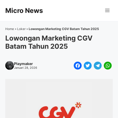
Langsung
Micro News
ke
Me
isi
Home
»
Loker
»
Lowongan Marketing CGV Batam Tahun 2025
Lowongan Marketing CGV
Batam Tahun 2025
Playmaker
F
T
T
W
Januari 28, 2026
a
w
e
h
c
i
l
a
e
t
e
t
b
t
g
s
o
e
r
A
o
r
a
p