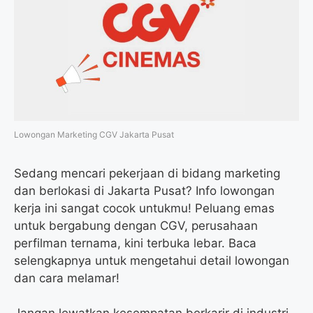
o
e
r
A
o
r
a
p
k
m
p
Lowongan Marketing CGV Jakarta Pusat
Sedang mencari pekerjaan di bidang marketing
dan berlokasi di Jakarta Pusat? Info lowongan
kerja ini sangat cocok untukmu! Peluang emas
untuk bergabung dengan CGV, perusahaan
perfilman ternama, kini terbuka lebar. Baca
selengkapnya untuk mengetahui detail lowongan
dan cara melamar!