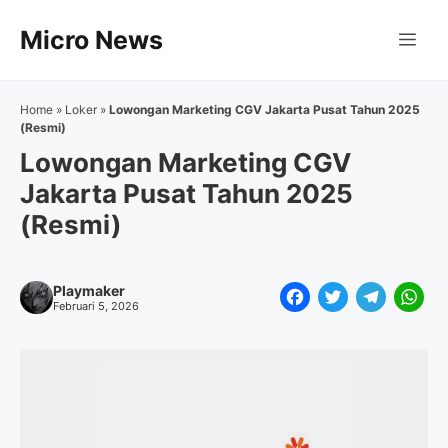
Langsung
Micro News
ke
Me
isi
Home
»
Loker
»
Lowongan Marketing CGV Jakarta Pusat Tahun 2025
(Resmi)
Lowongan Marketing CGV
Jakarta Pusat Tahun 2025
(Resmi)
Playmaker
F
T
T
W
Februari 5, 2026
a
w
e
h
c
i
l
a
e
t
e
t
b
t
g
s