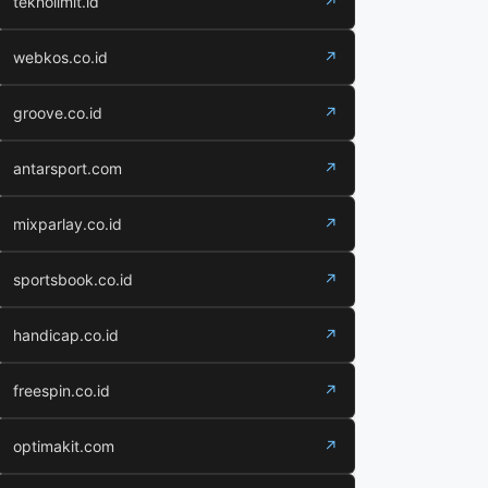
teknolimit.id
↗
webkos.co.id
↗
groove.co.id
↗
antarsport.com
↗
mixparlay.co.id
↗
sportsbook.co.id
↗
handicap.co.id
↗
freespin.co.id
↗
optimakit.com
↗