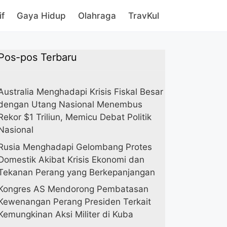
if
Gaya Hidup
Olahraga
TravKul
Pos-pos Terbaru
Australia Menghadapi Krisis Fiskal Besar
dengan Utang Nasional Menembus
Rekor $1 Triliun, Memicu Debat Politik
Nasional
Rusia Menghadapi Gelombang Protes
Domestik Akibat Krisis Ekonomi dan
Tekanan Perang yang Berkepanjangan
Kongres AS Mendorong Pembatasan
Kewenangan Perang Presiden Terkait
Kemungkinan Aksi Militer di Kuba