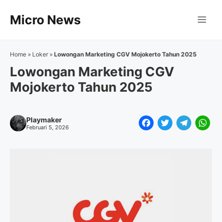
Langsung
Micro News
ke
Me
isi
Home
»
Loker
»
Lowongan Marketing CGV Mojokerto Tahun 2025
Lowongan Marketing CGV
Mojokerto Tahun 2025
Playmaker
F
T
T
W
Februari 5, 2026
a
w
e
h
c
i
l
a
e
t
e
t
b
t
g
s
o
e
r
A
o
r
a
p