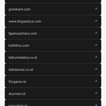
gresikarir.com
↗
www.dirgasatya.com
↗
liganusantara.com
↗
kafeilmu.com
↗
telkomtelstra.co.id
↗
dakisemut.co.id
↗
frivgame.id
↗
skyroam.id
↗
teknolimit.id
↗