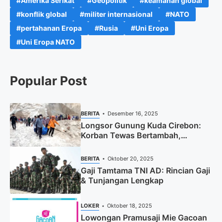
Amerika Serikat
Geopolitik
keamanan global
konflik global
militer internasional
NATO
pertahanan Eropa
Rusia
Uni Eropa
Uni Eropa NATO
Popular Post
BERITA
Desember 16, 2025
Longsor Gunung Kuda Cirebon:
Korban Tewas Bertambah,
Pencarian Dihentikan
BERITA
Oktober 20, 2025
Gaji Tamtama TNI AD: Rincian Gaji
& Tunjangan Lengkap
LOKER
Oktober 18, 2025
Lowongan Pramusaji Mie Gacoan