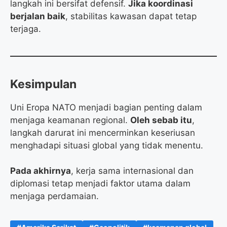
langkah ini bersifat defensif.
Jika koordinasi
berjalan baik
, stabilitas kawasan dapat tetap
terjaga.
Kesimpulan
Uni Eropa NATO menjadi bagian penting dalam
menjaga keamanan regional.
Oleh sebab itu
,
langkah darurat ini mencerminkan keseriusan
menghadapi situasi global yang tidak menentu.
Pada akhirnya
, kerja sama internasional dan
diplomasi tetap menjadi faktor utama dalam
menjaga perdamaian.