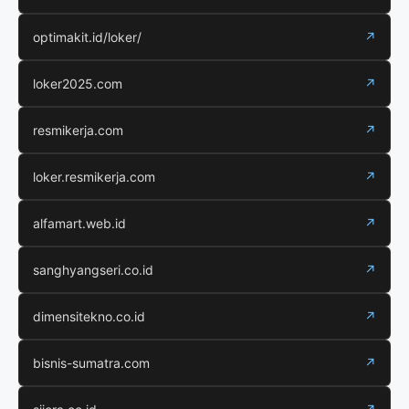
optimakit.id/loker/
↗
loker2025.com
↗
resmikerja.com
↗
loker.resmikerja.com
↗
alfamart.web.id
↗
sanghyangseri.co.id
↗
dimensitekno.co.id
↗
bisnis-sumatra.com
↗