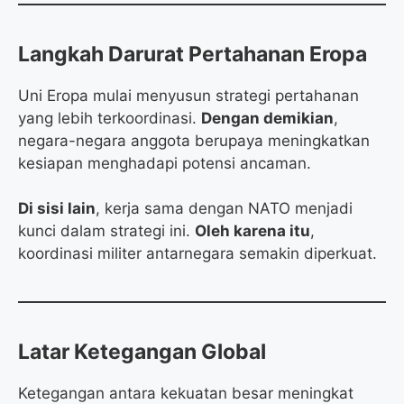
Langkah Darurat Pertahanan Eropa
Uni Eropa mulai menyusun strategi pertahanan
yang lebih terkoordinasi.
Dengan demikian
,
negara-negara anggota berupaya meningkatkan
kesiapan menghadapi potensi ancaman.
Di sisi lain
, kerja sama dengan NATO menjadi
kunci dalam strategi ini.
Oleh karena itu
,
koordinasi militer antarnegara semakin diperkuat.
Latar Ketegangan Global
Ketegangan antara kekuatan besar meningkat