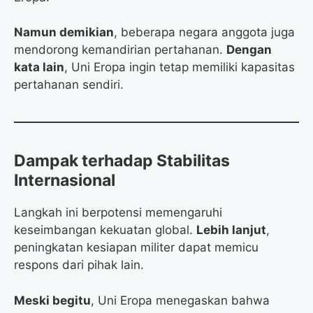
Namun demikian
, beberapa negara anggota juga
mendorong kemandirian pertahanan.
Dengan
kata lain
, Uni Eropa ingin tetap memiliki kapasitas
pertahanan sendiri.
Dampak terhadap Stabilitas
Internasional
Langkah ini berpotensi memengaruhi
keseimbangan kekuatan global.
Lebih lanjut
,
peningkatan kesiapan militer dapat memicu
respons dari pihak lain.
Meski begitu
, Uni Eropa menegaskan bahwa