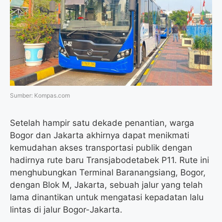
o
e
r
A
o
r
a
p
k
m
p
Sumber: Kompas.com
Setelah hampir satu dekade penantian, warga
Bogor dan Jakarta akhirnya dapat menikmati
kemudahan akses transportasi publik dengan
hadirnya rute baru Transjabodetabek P11. Rute ini
menghubungkan Terminal Baranangsiang, Bogor,
dengan Blok M, Jakarta, sebuah jalur yang telah
lama dinantikan untuk mengatasi kepadatan lalu
lintas di jalur Bogor-Jakarta.