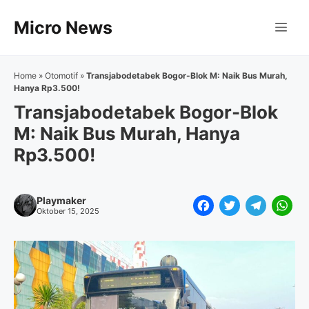
Langsung
Micro News
ke
Me
isi
Home
»
Otomotif
»
Transjabodetabek Bogor-Blok M: Naik Bus Murah,
Hanya Rp3.500!
Transjabodetabek Bogor-Blok
M: Naik Bus Murah, Hanya
Rp3.500!
Playmaker
F
T
T
W
Oktober 15, 2025
a
w
e
h
c
i
l
a
e
t
e
t
b
t
g
s