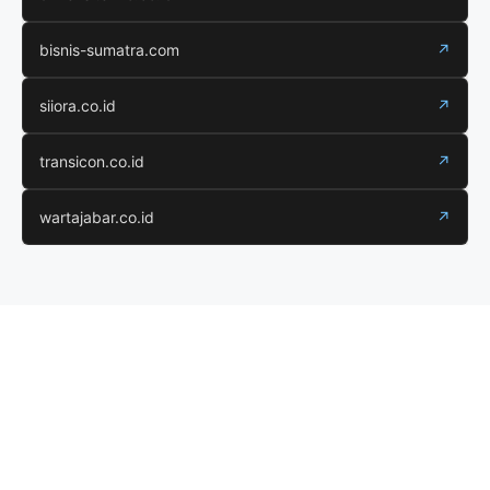
bisnis-sumatra.com
↗
siiora.co.id
↗
transicon.co.id
↗
wartajabar.co.id
↗