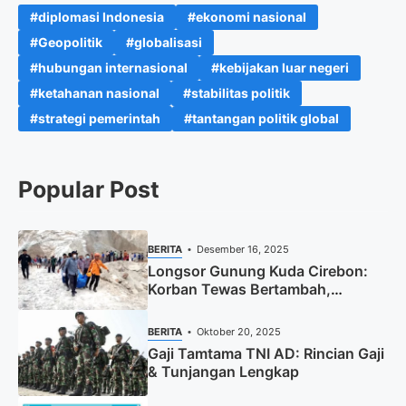
diplomasi Indonesia
ekonomi nasional
Geopolitik
globalisasi
hubungan internasional
kebijakan luar negeri
ketahanan nasional
stabilitas politik
strategi pemerintah
tantangan politik global
Popular Post
BERITA
Desember 16, 2025
Longsor Gunung Kuda Cirebon:
Korban Tewas Bertambah,
Pencarian Dihentikan
BERITA
Oktober 20, 2025
Gaji Tamtama TNI AD: Rincian Gaji
& Tunjangan Lengkap