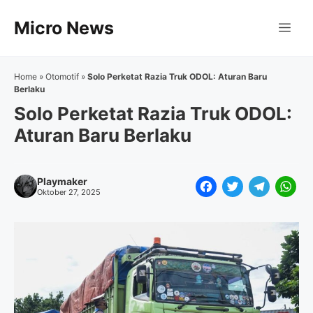
Langsung
Micro News
ke
Me
isi
Home
»
Otomotif
»
Solo Perketat Razia Truk ODOL: Aturan Baru
Berlaku
Solo Perketat Razia Truk ODOL:
Aturan Baru Berlaku
Playmaker
F
T
T
W
Oktober 27, 2025
a
w
e
h
c
i
l
a
e
t
e
t
b
t
g
s
o
e
r
A