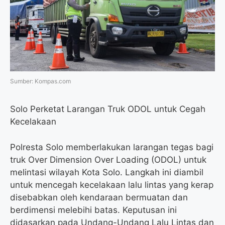
o
r
a
p
k
m
p
Sumber: Kompas.com
Solo Perketat Larangan Truk ODOL untuk Cegah
Kecelakaan
Polresta Solo memberlakukan larangan tegas bagi
truk Over Dimension Over Loading (ODOL) untuk
melintasi wilayah Kota Solo. Langkah ini diambil
untuk mencegah kecelakaan lalu lintas yang kerap
disebabkan oleh kendaraan bermuatan dan
berdimensi melebihi batas. Keputusan ini
didasarkan pada Undang-Undang Lalu Lintas dan