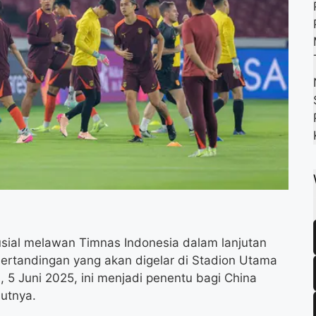
k
m
p
sial melawan Timnas Indonesia dalam lanjutan
 Pertandingan yang akan digelar di Stadion Utama
 5 Juni 2025, ini menjadi penentu bagi China
jutnya.