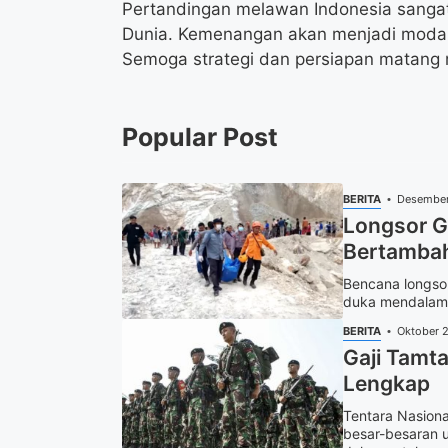
Pertandingan melawan Indonesia sangat k
Dunia. Kemenangan akan menjadi modal 
Semoga strategi dan persiapan matang
Popular Post
BERITA
Desember
Longsor G
Bertambah
Bencana longso
duka mendalam. 
BERITA
Oktober 
Gaji Tamta
Lengkap
Tentara Nasion
besar-besaran u