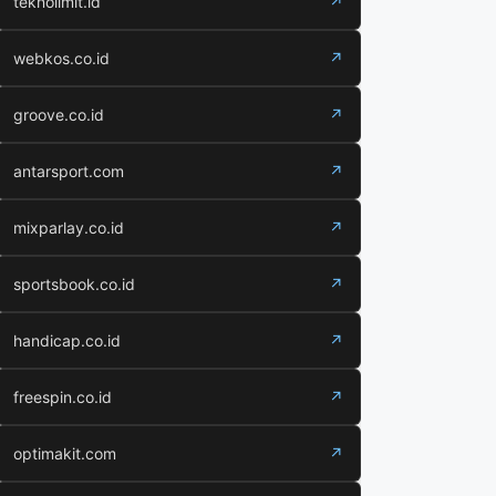
teknolimit.id
↗
webkos.co.id
↗
groove.co.id
↗
antarsport.com
↗
mixparlay.co.id
↗
sportsbook.co.id
↗
handicap.co.id
↗
freespin.co.id
↗
optimakit.com
↗