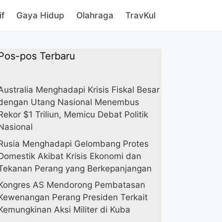
if
Gaya Hidup
Olahraga
TravKul
Pos-pos Terbaru
Australia Menghadapi Krisis Fiskal Besar
dengan Utang Nasional Menembus
Rekor $1 Triliun, Memicu Debat Politik
Nasional
Rusia Menghadapi Gelombang Protes
Domestik Akibat Krisis Ekonomi dan
Tekanan Perang yang Berkepanjangan
Kongres AS Mendorong Pembatasan
Kewenangan Perang Presiden Terkait
Kemungkinan Aksi Militer di Kuba