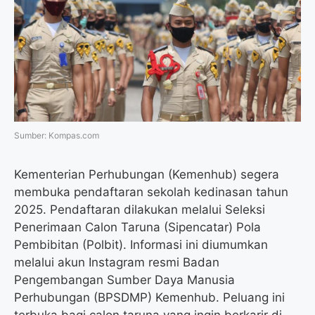
o
e
r
A
o
r
a
p
k
m
p
Sumber: Kompas.com
Kementerian Perhubungan (Kemenhub) segera
membuka pendaftaran sekolah kedinasan tahun
2025. Pendaftaran dilakukan melalui Seleksi
Penerimaan Calon Taruna (Sipencatar) Pola
Pembibitan (Polbit). Informasi ini diumumkan
melalui akun Instagram resmi Badan
Pengembangan Sumber Daya Manusia
Perhubungan (BPSDMP) Kemenhub. Peluang ini