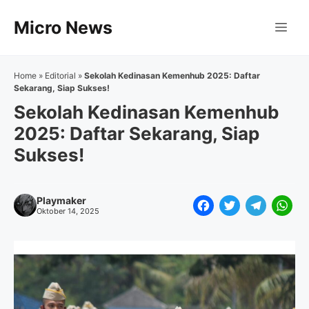
Langsung
Micro News
ke
Me
isi
Home
»
Editorial
»
Sekolah Kedinasan Kemenhub 2025: Daftar
Sekarang, Siap Sukses!
Sekolah Kedinasan Kemenhub
2025: Daftar Sekarang, Siap
Sukses!
Playmaker
F
T
T
W
Oktober 14, 2025
a
w
e
h
c
i
l
a
e
t
e
t
b
t
g
s