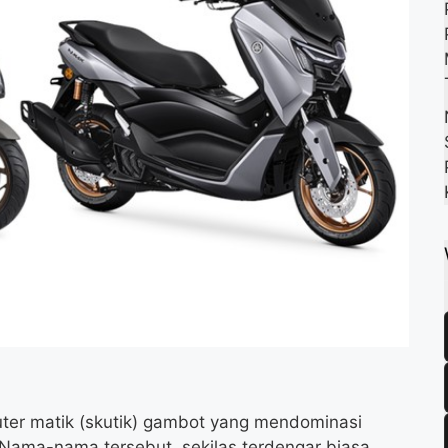
k
m
p
r matik (skutik) gambot yang mendominasi
 Nama-nama tersebut, sekilas terdengar biasa,