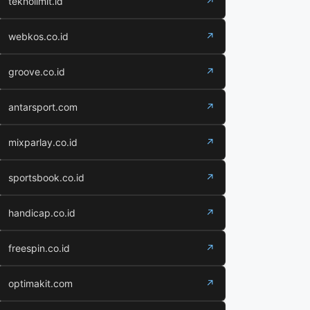
teknolimit.id
↗
webkos.co.id
↗
groove.co.id
↗
antarsport.com
↗
mixparlay.co.id
↗
sportsbook.co.id
↗
handicap.co.id
↗
freespin.co.id
↗
optimakit.com
↗