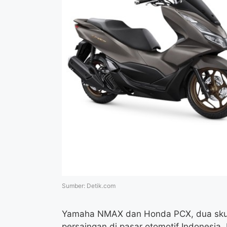
Sumber: Detik.com
Yamaha NMAX dan Honda PCX, dua skute
persaingan di pasar otomotif Indonesia.