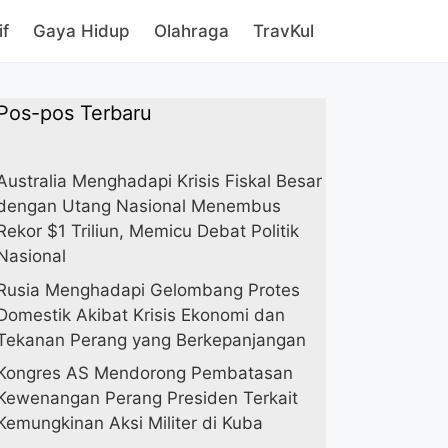
if
Gaya Hidup
Olahraga
TravKul
Pos-pos Terbaru
Australia Menghadapi Krisis Fiskal Besar
dengan Utang Nasional Menembus
Rekor $1 Triliun, Memicu Debat Politik
Nasional
Rusia Menghadapi Gelombang Protes
Domestik Akibat Krisis Ekonomi dan
Tekanan Perang yang Berkepanjangan
Kongres AS Mendorong Pembatasan
Kewenangan Perang Presiden Terkait
Kemungkinan Aksi Militer di Kuba