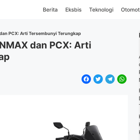
Berita
Eksbis
Teknologi
Otomot
 dan PCX: Arti Tersembunyi Terungkap
 NMAX dan PCX: Arti
ap
F
T
T
W
a
w
e
h
c
i
l
a
e
t
e
t
b
t
g
s
o
e
r
A
o
r
a
p