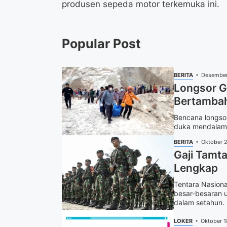
produsen sepeda motor terkemuka ini.
Popular Post
BERITA
Desember
Longsor G
Bertambah
Bencana longso
duka mendalam. 
BERITA
Oktober 
Gaji Tamta
Lengkap
Tentara Nasion
besar-besaran u
dalam setahun. 
LOKER
Oktober 1