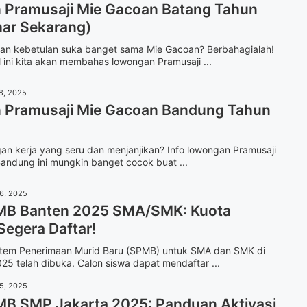
Pramusaji Mie Gacoan Batang Tahun
ar Sekarang)
 dan kebetulan suka banget sama Mie Gacoan? Berbahagialah!
l ini kita akan membahas lowongan Pramusaji ...
8, 2025
Pramusaji Mie Gacoan Bandung Tahun
gan kerja yang seru dan menjanjikan? Info lowongan Pramusaji
andung ini mungkin banget cocok buat ...
16, 2025
MB Banten 2025 SMA/SMK: Kuota
Segera Daftar!
stem Penerimaan Murid Baru (SPMB) untuk SMA dan SMK di
25 telah dibuka. Calon siswa dapat mendaftar ...
15, 2025
MB SMP Jakarta 2025: Panduan Aktivasi