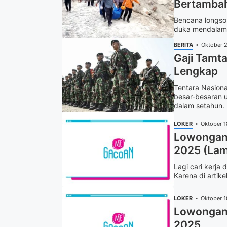
Bertambah
Bencana longso
duka mendalam. 
BERITA
Oktober 
Gaji Tamta
Lengkap
Tentara Nasion
besar-besaran u
dalam setahun. 
LOKER
Oktober 1
Lowongan 
2025 (Lam
Lagi cari kerja
Karena di artike
LOKER
Oktober 1
Lowongan 
2025