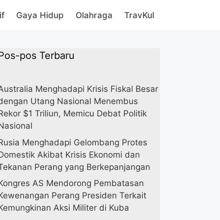
if
Gaya Hidup
Olahraga
TravKul
Pos-pos Terbaru
Australia Menghadapi Krisis Fiskal Besar
dengan Utang Nasional Menembus
Rekor $1 Triliun, Memicu Debat Politik
Nasional
Rusia Menghadapi Gelombang Protes
Domestik Akibat Krisis Ekonomi dan
Tekanan Perang yang Berkepanjangan
Kongres AS Mendorong Pembatasan
Kewenangan Perang Presiden Terkait
Kemungkinan Aksi Militer di Kuba