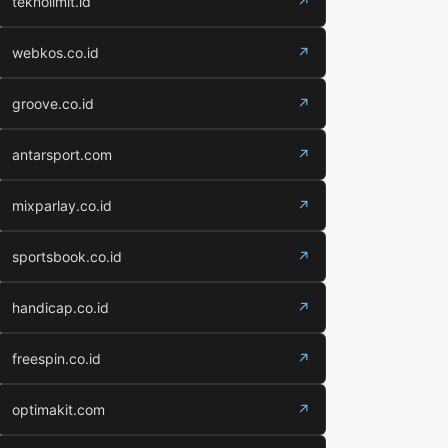
teknolimit.id
↗
webkos.co.id
↗
groove.co.id
↗
antarsport.com
↗
mixparlay.co.id
↗
sportsbook.co.id
↗
handicap.co.id
↗
freespin.co.id
↗
optimakit.com
↗