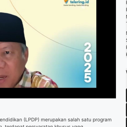
k
m
p
ndidikan (LPDP) merupakan salah satu program
n, terdapat persyaratan khusus yang