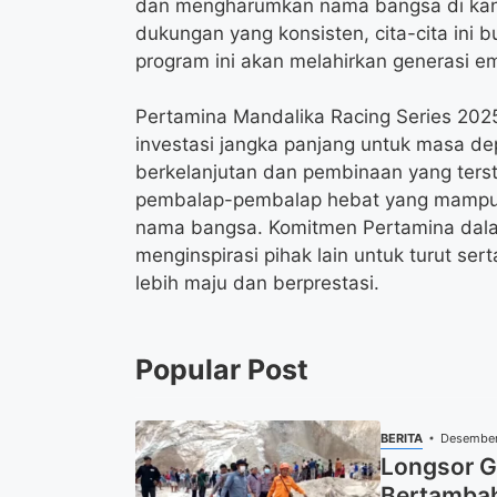
dan mengharumkan nama bangsa di kanca
dukungan yang konsisten, cita-cita ini b
program ini akan melahirkan generasi 
Pertamina Mandalika Racing Series 2025
investasi jangka panjang untuk masa d
berkelanjutan dan pembinaan yang terst
pembalap-pembalap hebat yang mampu 
nama bangsa. Komitmen Pertamina dalam 
menginspirasi pihak lain untuk turut s
lebih maju dan berprestasi.
Popular Post
BERITA
Desember
Longsor G
Bertambah