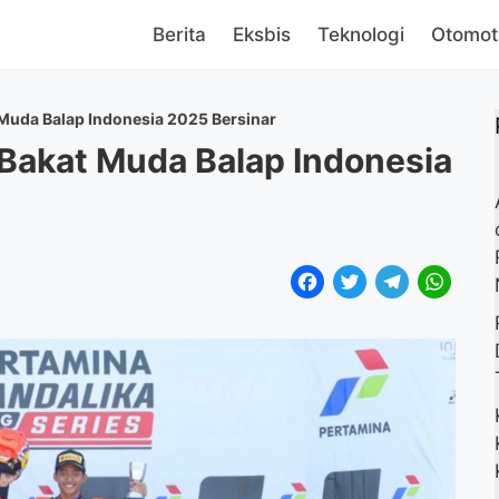
Berita
Eksbis
Teknologi
Otomot
 Muda Balap Indonesia 2025 Bersinar
 Bakat Muda Balap Indonesia
F
T
T
W
a
w
e
h
c
i
l
a
e
t
e
t
b
t
g
s
o
e
r
A
o
r
a
p