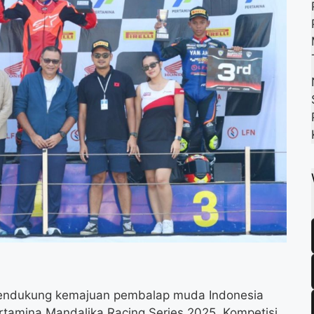
k
m
p
mendukung kemajuan pembalap muda Indonesia
ertamina Mandalika Racing Series 2025. Kompetisi