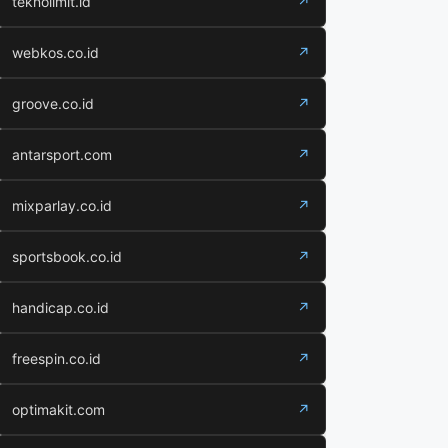
teknolimit.id
↗
webkos.co.id
↗
groove.co.id
↗
antarsport.com
↗
mixparlay.co.id
↗
sportsbook.co.id
↗
handicap.co.id
↗
freespin.co.id
↗
optimakit.com
↗