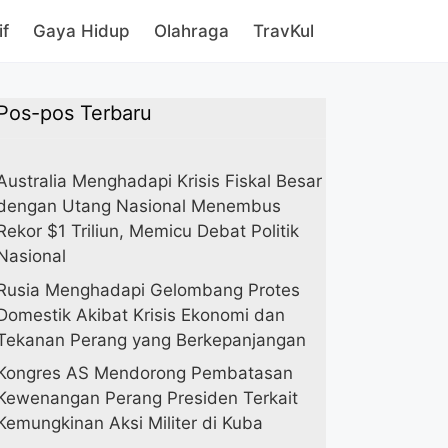
if
Gaya Hidup
Olahraga
TravKul
Pos-pos Terbaru
Australia Menghadapi Krisis Fiskal Besar
dengan Utang Nasional Menembus
Rekor $1 Triliun, Memicu Debat Politik
Nasional
Rusia Menghadapi Gelombang Protes
Domestik Akibat Krisis Ekonomi dan
Tekanan Perang yang Berkepanjangan
Kongres AS Mendorong Pembatasan
Kewenangan Perang Presiden Terkait
Kemungkinan Aksi Militer di Kuba