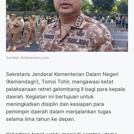
o
e
r
A
o
r
a
p
k
m
p
Sumber: Antaranews.com
Sekretaris Jenderal Kementerian Dalam Negeri
(Kemendagri), Tomsi Tohir, mengawasi ketat
pelaksanaan retret gelombang II bagi para kepala
daerah. Kegiatan ini bertujuan untuk
meningkatkan disiplin dan kesiapan para
pemimpin daerah dalam menjalankan tugas
selama lima tahun ke depan.