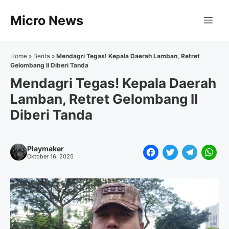
Langsung
Micro News
ke
Me
isi
Home
»
Berita
»
Mendagri Tegas! Kepala Daerah Lamban, Retret
Gelombang II Diberi Tanda
Mendagri Tegas! Kepala Daerah
Lamban, Retret Gelombang II
Diberi Tanda
Playmaker
F
T
T
W
Oktober 16, 2025
a
w
e
h
c
i
l
a
e
t
e
t
b
t
g
s