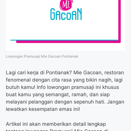
o
e
r
A
o
r
a
p
k
m
p
Lowongan Pramusaji Mie Gacoan Pontianak
Lagi cari kerja di Pontianak? Mie Gacoan, restoran
fenomenal dengan cita rasa yang bikin nagih, lagi
butuh kamu! Info lowongan pramusaji ini khusus
buat kamu yang semangat, ramah, dan siap
melayani pelanggan dengan sepenuh hati. Jangan
lewatkan kesempatan emas ini!
Artikel ini akan memberikan detail lengkap