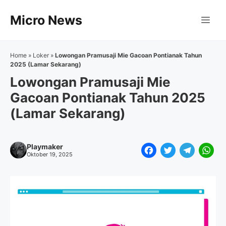
Langsung
Micro News
ke
Me
isi
Home
»
Loker
»
Lowongan Pramusaji Mie Gacoan Pontianak Tahun
2025 (Lamar Sekarang)
Lowongan Pramusaji Mie
Gacoan Pontianak Tahun 2025
(Lamar Sekarang)
Playmaker
F
T
T
W
Oktober 19, 2025
a
w
e
h
c
i
l
a
e
t
e
t
b
t
g
s