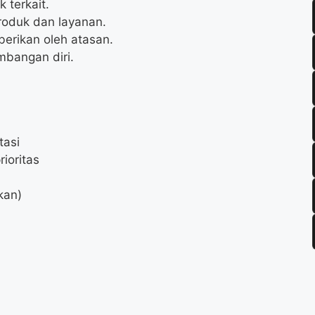
 terkait.
oduk dan layanan.
berikan oleh atasan.
mbangan diri.
tasi
ioritas
kan)