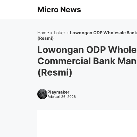
Langsung
Micro News
ke
isi
Home
»
Loker
»
Lowongan ODP Wholesale Banki
(Resmi)
Lowongan ODP Wholes
Commercial Bank Man
(Resmi)
Playmaker
Februari 26, 2026