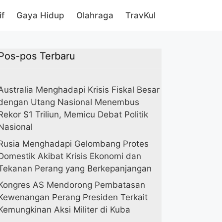
if
Gaya Hidup
Olahraga
TravKul
Pos-pos Terbaru
Australia Menghadapi Krisis Fiskal Besar
dengan Utang Nasional Menembus
Rekor $1 Triliun, Memicu Debat Politik
Nasional
Rusia Menghadapi Gelombang Protes
Domestik Akibat Krisis Ekonomi dan
Tekanan Perang yang Berkepanjangan
Kongres AS Mendorong Pembatasan
Kewenangan Perang Presiden Terkait
Kemungkinan Aksi Militer di Kuba