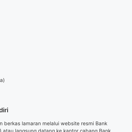
da)
iri
 berkas lamaran melalui website resmi Bank
) atau langsung datang ke kantor cabang Bank