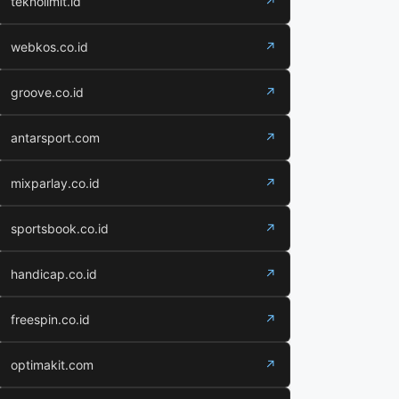
teknolimit.id
↗
webkos.co.id
↗
groove.co.id
↗
antarsport.com
↗
mixparlay.co.id
↗
sportsbook.co.id
↗
handicap.co.id
↗
freespin.co.id
↗
optimakit.com
↗