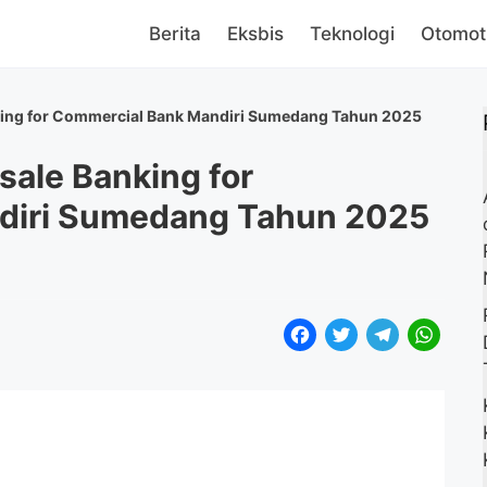
Berita
Eksbis
Teknologi
Otomot
ng for Commercial Bank Mandiri Sumedang Tahun 2025
ale Banking for
diri Sumedang Tahun 2025
F
T
T
W
a
w
e
h
c
i
l
a
e
t
e
t
b
t
g
s