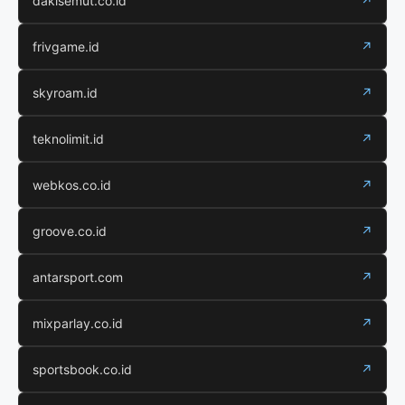
dakisemut.co.id
↗
frivgame.id
↗
skyroam.id
↗
teknolimit.id
↗
webkos.co.id
↗
groove.co.id
↗
antarsport.com
↗
mixparlay.co.id
↗
sportsbook.co.id
↗