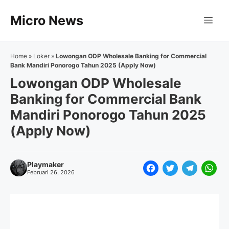
Langsung
Micro News
ke
Me
isi
Home
»
Loker
»
Lowongan ODP Wholesale Banking for Commercial
Bank Mandiri Ponorogo Tahun 2025 (Apply Now)
Lowongan ODP Wholesale
Banking for Commercial Bank
Mandiri Ponorogo Tahun 2025
(Apply Now)
Playmaker
F
T
T
W
Februari 26, 2026
a
w
e
h
c
i
l
a
e
t
e
t