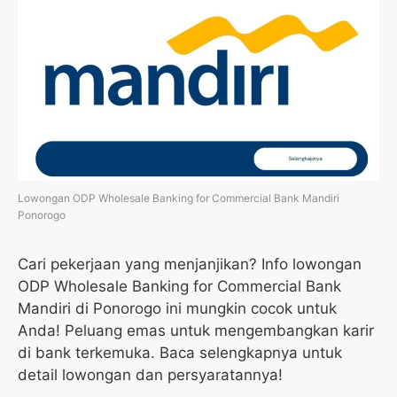
b
t
g
s
o
e
r
A
o
r
a
p
k
m
p
Lowongan ODP Wholesale Banking for Commercial Bank Mandiri
Ponorogo
Cari pekerjaan yang menjanjikan? Info lowongan
ODP Wholesale Banking for Commercial Bank
Mandiri di Ponorogo ini mungkin cocok untuk
Anda! Peluang emas untuk mengembangkan karir
di bank terkemuka. Baca selengkapnya untuk
detail lowongan dan persyaratannya!