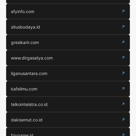
afyinfo.com
↗
situsbudaya.id
↗
gresikarir.com
↗
www.dirgasatya.com
↗
liganusantara.com
↗
kafeilmu.com
↗
telkomtelstra.co.id
↗
dakisemut.co.id
↗
frivgame.id
↗