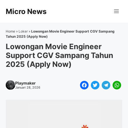
Langsung
Micro News
ke
Me
isi
Home
»
Loker
»
Lowongan Movie Engineer Support CGV Sampang
Tahun 2025 (Apply Now)
Lowongan Movie Engineer
Support CGV Sampang Tahun
2025 (Apply Now)
Playmaker
F
T
T
W
Januari 28, 2026
a
w
e
h
c
i
l
a
e
t
e
t
b
t
g
s