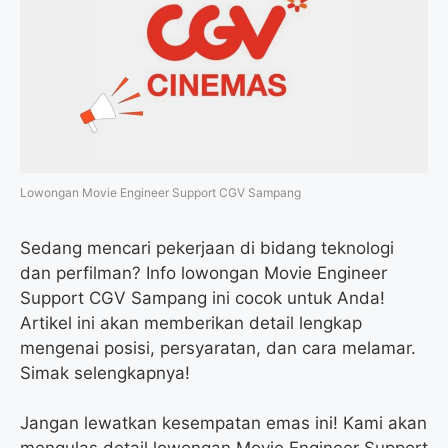
o
e
r
A
o
r
a
p
k
m
p
Lowongan Movie Engineer Support CGV Sampang
Sedang mencari pekerjaan di bidang teknologi
dan perfilman? Info lowongan Movie Engineer
Support CGV Sampang ini cocok untuk Anda!
Artikel ini akan memberikan detail lengkap
mengenai posisi, persyaratan, dan cara melamar.
Simak selengkapnya!
Jangan lewatkan kesempatan emas ini! Kami akan