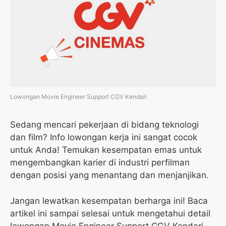
o
e
r
A
o
r
a
p
k
m
p
Lowongan Movie Engineer Support CGV Kendari
Sedang mencari pekerjaan di bidang teknologi
dan film? Info lowongan kerja ini sangat cocok
untuk Anda! Temukan kesempatan emas untuk
mengembangkan karier di industri perfilman
dengan posisi yang menantang dan menjanjikan.
Jangan lewatkan kesempatan berharga ini! Baca
artikel ini sampai selesai untuk mengetahui detail
lowongan Movie Engineer Support CGV Kendari,