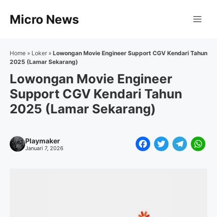
Langsung
Micro News
ke
Me
isi
Home
»
Loker
»
Lowongan Movie Engineer Support CGV Kendari Tahun
2025 (Lamar Sekarang)
Lowongan Movie Engineer
Support CGV Kendari Tahun
2025 (Lamar Sekarang)
Playmaker
F
T
T
W
Januari 7, 2026
a
w
e
h
c
i
l
a
e
t
e
t
b
t
g
s