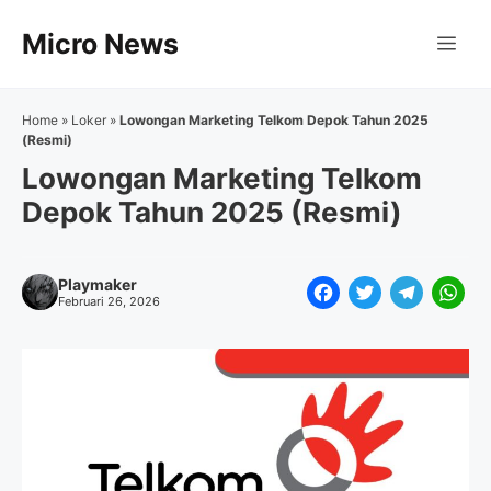
Langsung
Micro News
ke
Me
isi
Home
»
Loker
»
Lowongan Marketing Telkom Depok Tahun 2025
(Resmi)
Lowongan Marketing Telkom
Depok Tahun 2025 (Resmi)
Playmaker
F
T
T
W
Februari 26, 2026
a
w
e
h
c
i
l
a
e
t
e
t
b
t
g
s
o
e
r
A