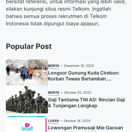
bersifat referensi, untuk informasi yang lebih valid,
silakan kunjungi situs resmi Telkom. Ingatlah
bahwa semua proses rekrutmen di Telkom
Indonesia tidak dipungut biaya apapun.
Popular Post
BERITA
Desember 16, 2025
Longsor Gunung Kuda Cirebon:
Korban Tewas Bertambah,
Pencarian Dihentikan
BERITA
Oktober 20, 2025
Gaji Tamtama TNI AD: Rincian Gaji
& Tunjangan Lengkap
LOKER
Oktober 18, 2025
Lowongan Pramusaji Mie Gacoan