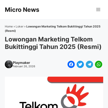
Langsung
Micro News
ke
Me
isi
Home
»
Loker
»
Lowongan Marketing Telkom Bukittinggi Tahun 2025
(Resmi)
Lowongan Marketing Telkom
Bukittinggi Tahun 2025 (Resmi)
Playmaker
F
T
T
W
Februari 26, 2026
a
w
e
h
c
i
l
a
e
t
e
t
b
t
g
s
o
e
r
A