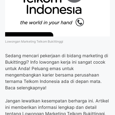
o
r
a
p
k
m
p
Lowongan Marketing Telkom Bukittinggi
Sedang mencari pekerjaan di bidang marketing di
Bukittinggi? Info lowongan kerja ini sangat cocok
untuk Anda! Peluang emas untuk
mengembangkan karier bersama perusahaan
ternama Telkom Indonesia ada di depan mata.
Baca selengkapnya!
Jangan lewatkan kesempatan berharga ini. Artikel
ini memberikan informasi lengkap dan detail
tentang Lowongan Marketing Telkom Bukittinggi,