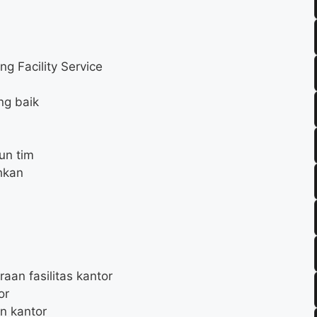
g Facility Service
ng baik
un tim
hkan
an fasilitas kantor
or
n kantor