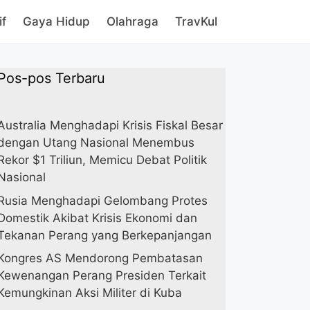
if
Gaya Hidup
Olahraga
TravKul
Pos-pos Terbaru
Australia Menghadapi Krisis Fiskal Besar
dengan Utang Nasional Menembus
Rekor $1 Triliun, Memicu Debat Politik
Nasional
Rusia Menghadapi Gelombang Protes
Domestik Akibat Krisis Ekonomi dan
Tekanan Perang yang Berkepanjangan
Kongres AS Mendorong Pembatasan
Kewenangan Perang Presiden Terkait
Kemungkinan Aksi Militer di Kuba