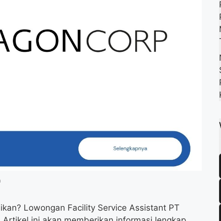
k
m
p
a
kan? Lowongan Facility Service Assistant PT
rtikel ini akan memberikan informasi lengkap