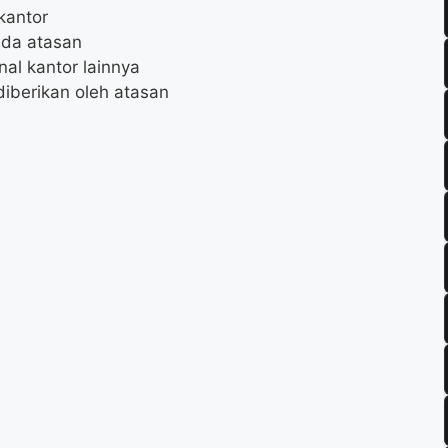
kantor
ada atasan
al kantor lainnya
diberikan oleh atasan