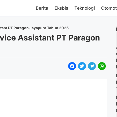
Berita
Eksbis
Teknologi
Otomot
istant PT Paragon Jayapura Tahun 2025
vice Assistant PT Paragon
F
T
T
W
a
w
e
h
c
i
l
a
e
t
e
t
b
t
g
s
o
e
r
A
o
r
a
p