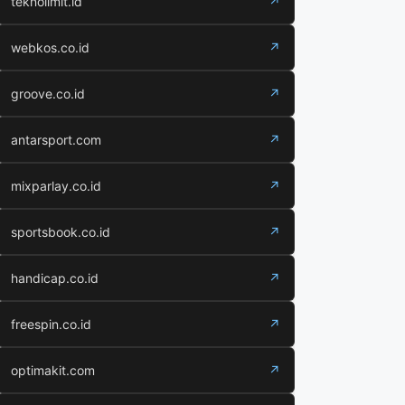
teknolimit.id
↗
webkos.co.id
↗
groove.co.id
↗
antarsport.com
↗
mixparlay.co.id
↗
sportsbook.co.id
↗
handicap.co.id
↗
freespin.co.id
↗
optimakit.com
↗