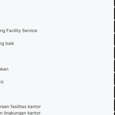
g Facility Service
ng baik
m
hkan
n)
an fasilitas kantor
n lingkungan kantor