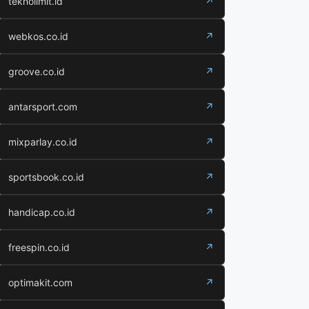
teknolimit.id
↗
webkos.co.id
↗
groove.co.id
↗
antarsport.com
↗
mixparlay.co.id
↗
sportsbook.co.id
↗
handicap.co.id
↗
freespin.co.id
↗
optimakit.com
↗