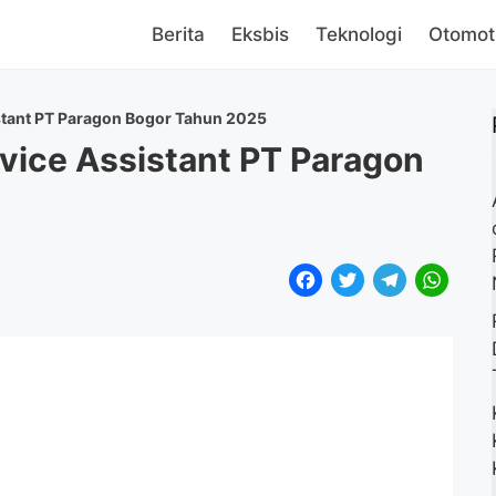
Berita
Eksbis
Teknologi
Otomot
istant PT Paragon Bogor Tahun 2025
vice Assistant PT Paragon
F
T
T
W
a
w
e
h
c
i
l
a
e
t
e
t
b
t
g
s
o
e
r
A
o
r
a
p