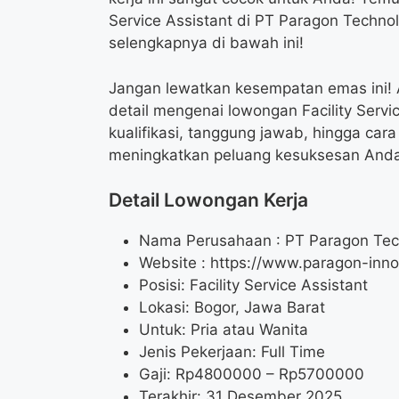
Service Assistant di PT Paragon Technol
selengkapnya di bawah ini!
Jangan lewatkan kesempatan emas ini! A
detail mengenai lowongan Facility Servi
kualifikasi, tanggung jawab, hingga car
meningkatkan peluang kesuksesan Anda
Detail Lowongan Kerja
Nama Perusahaan :
PT Paragon Tec
Website :
https://www.paragon-inno
Posisi: Facility Service Assistant
Lokasi: Bogor, Jawa Barat
Untuk: Pria atau Wanita
Jenis Pekerjaan: Full Time
Gaji: Rp
4800000
– Rp
5700000
Terakhir: 31 Desember 2025