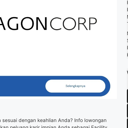
k
m
p
n sesuai dengan keahlian Anda? Info lowongan
kan peluang karir impian Anda sebagai Facility