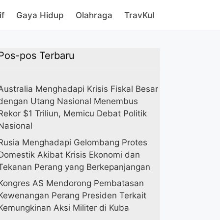
if
Gaya Hidup
Olahraga
TravKul
Pos-pos Terbaru
Australia Menghadapi Krisis Fiskal Besar
dengan Utang Nasional Menembus
Rekor $1 Triliun, Memicu Debat Politik
Nasional
Rusia Menghadapi Gelombang Protes
Domestik Akibat Krisis Ekonomi dan
Tekanan Perang yang Berkepanjangan
Kongres AS Mendorong Pembatasan
Kewenangan Perang Presiden Terkait
Kemungkinan Aksi Militer di Kuba