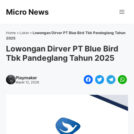
Langsung
Micro News
ke
Me
isi
Home
»
Loker
»
Lowongan Dirver PT Blue Bird Tbk Pandeglang Tahun
2025
Lowongan Dirver PT Blue Bird
Tbk Pandeglang Tahun 2025
Playmaker
F
T
T
W
Maret 12, 2026
a
w
e
h
c
i
l
a
e
t
e
t
b
t
g
s
o
e
r
A