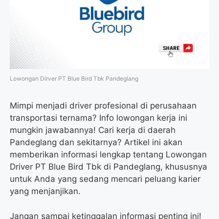
o
r
a
p
k
m
p
Lowongan Dirver PT Blue Bird Tbk Pandeglang
Mimpi menjadi driver profesional di perusahaan
transportasi ternama? Info lowongan kerja ini
mungkin jawabannya! Cari kerja di daerah
Pandeglang dan sekitarnya? Artikel ini akan
memberikan informasi lengkap tentang Lowongan
Driver PT Blue Bird Tbk di Pandeglang, khususnya
untuk Anda yang sedang mencari peluang karier
yang menjanjikan.
Jangan sampai ketinggalan informasi penting ini!