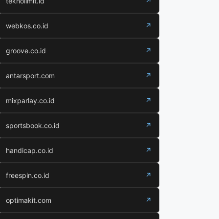
teknolimit.id
↗
webkos.co.id
↗
groove.co.id
↗
antarsport.com
↗
mixparlay.co.id
↗
sportsbook.co.id
↗
handicap.co.id
↗
freespin.co.id
↗
optimakit.com
↗