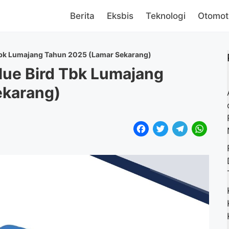
Berita
Eksbis
Teknologi
Otomot
Tbk Lumajang Tahun 2025 (Lamar Sekarang)
lue Bird Tbk Lumajang
ekarang)
F
T
T
W
a
w
e
h
c
i
l
a
e
t
e
t
b
t
g
s
o
e
r
A
o
r
a
p