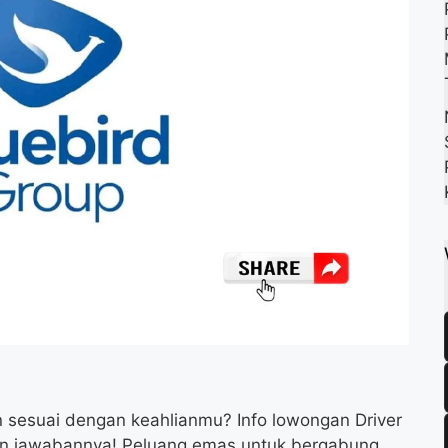
k
m
p
 sesuai dengan keahlianmu? Info lowongan Driver
kin jawabannya! Peluang emas untuk bergabung