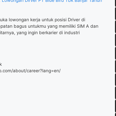
:
Lowongan Dirver PT Blue Bird Tbk Banjar Tahun
ka lowongan kerja untuk posisi Driver di
mpatan bagus untukmu yang memiliki SIM A dan
tarnya, yang ingin berkarier di industri
k
p.com/about/career?lang=en/