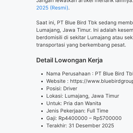
Jangan lewatkan artikel menarik lainnya
2025 (Resmi)
.
Saat ini, PT Blue Bird Tbk sedang membu
Lumajang, Jawa Timur. Ini adalah kese
berdomisili di sekitar Lumajang atau seki
transportasi yang berkembang pesat.
Detail Lowongan Kerja
Nama Perusahaan :
PT Blue Bird Tb
Website :
https://www.bluebirdgrou
Posisi: Driver
Lokasi: Lumajang, Jawa Timur
Untuk: Pria dan Wanita
Jenis Pekerjaan: Full Time
Gaji: Rp
4400000
– Rp
5700000
Terakhir: 31 Desember 2025