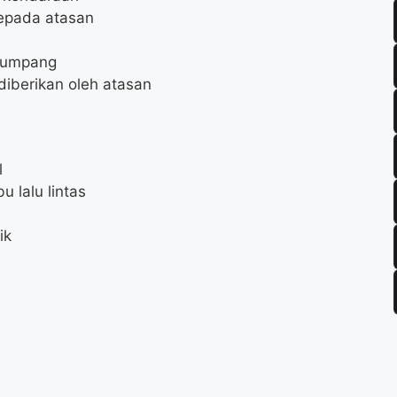
epada atasan
numpang
diberikan oleh atasan
l
 lalu lintas
ik