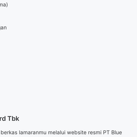
ma)
gan
ird Tbk
berkas lamaranmu melalui website resmi PT Blue