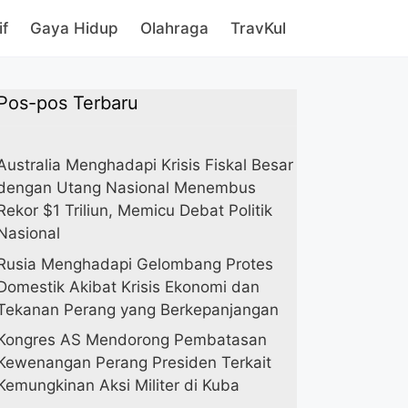
if
Gaya Hidup
Olahraga
TravKul
Pos-pos Terbaru
Australia Menghadapi Krisis Fiskal Besar
dengan Utang Nasional Menembus
Rekor $1 Triliun, Memicu Debat Politik
Nasional
Rusia Menghadapi Gelombang Protes
Domestik Akibat Krisis Ekonomi dan
Tekanan Perang yang Berkepanjangan
Kongres AS Mendorong Pembatasan
Kewenangan Perang Presiden Terkait
Kemungkinan Aksi Militer di Kuba