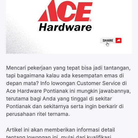
o
e
r
A
o
r
a
p
k
m
p
Mencari pekerjaan yang tepat bisa jadi tantangan,
tapi bagaimana kalau ada kesempatan emas di
depan mata? Info lowongan Customer Service di
Ace Hardware Pontianak ini mungkin jawabannya,
terutama bagi Anda yang tinggal di sekitar
Pontianak dan sekitarnya serta ingin berkarir di
perusahaan ritel ternama.
Artikel ini akan memberikan informasi detail
tentang lowongan ini, mulai dari kualifikasi,