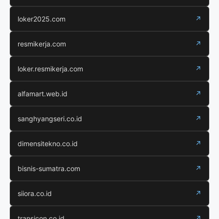
loker2025.com
↗
resmikerja.com
↗
loker.resmikerja.com
↗
alfamart.web.id
↗
sanghyangseri.co.id
↗
dimensitekno.co.id
↗
bisnis-sumatra.com
↗
siiora.co.id
↗
transicon.co.id
↗