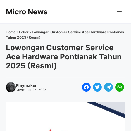
Langsung
Micro News
ke
Me
isi
Home
»
Loker
»
Lowongan Customer Service Ace Hardware Pontianak
Tahun 2025 (Resmi)
Lowongan Customer Service
Ace Hardware Pontianak Tahun
2025 (Resmi)
Playmaker
F
T
T
W
November 25, 2025
a
w
e
h
c
i
l
a
e
t
e
t
b
t
g
s