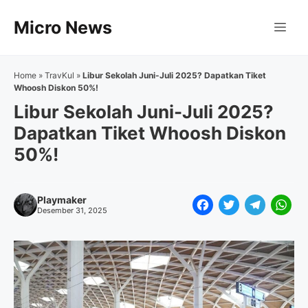
Langsung
Micro News
ke
Me
isi
Home
»
TravKul
»
Libur Sekolah Juni-Juli 2025? Dapatkan Tiket
Whoosh Diskon 50%!
Libur Sekolah Juni-Juli 2025?
Dapatkan Tiket Whoosh Diskon
50%!
Playmaker
F
T
T
W
Desember 31, 2025
a
w
e
h
c
i
l
a
e
t
e
t
b
t
g
s