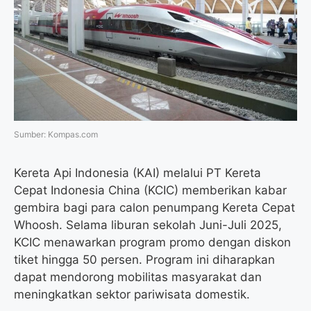
o
e
r
A
o
r
a
p
k
m
p
Sumber: Kompas.com
Kereta Api Indonesia (KAI) melalui PT Kereta
Cepat Indonesia China (KCIC) memberikan kabar
gembira bagi para calon penumpang Kereta Cepat
Whoosh. Selama liburan sekolah Juni-Juli 2025,
KCIC menawarkan program promo dengan diskon
tiket hingga 50 persen. Program ini diharapkan
dapat mendorong mobilitas masyarakat dan
meningkatkan sektor pariwisata domestik.