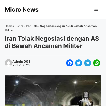
Langsung
Micro News
ke
Me
isi
Home
»
Berita
»
Iran Tolak Negosiasi dengan AS di Bawah Ancaman
Militer
Iran Tolak Negosiasi dengan AS
di Bawah Ancaman Militer
Admin 001
F
T
T
W
April 21, 2026
a
w
e
h
c
i
l
a
e
t
e
t
b
t
g
s
o
e
r
A