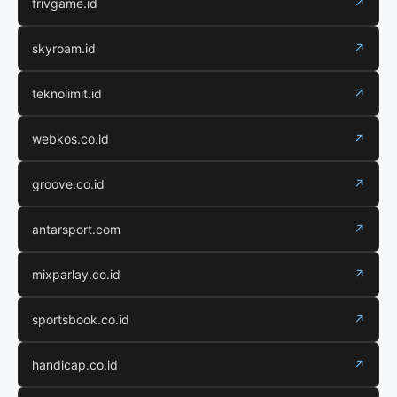
frivgame.id
↗
skyroam.id
↗
teknolimit.id
↗
webkos.co.id
↗
groove.co.id
↗
antarsport.com
↗
mixparlay.co.id
↗
sportsbook.co.id
↗
handicap.co.id
↗