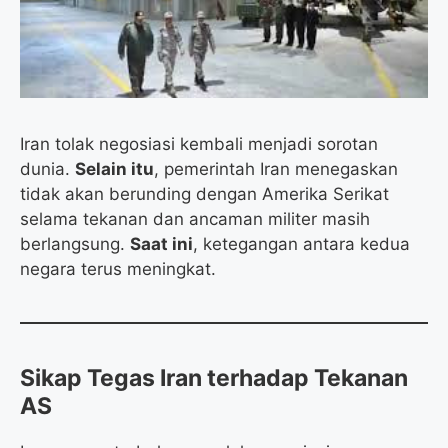
o
r
a
p
k
m
p
Iran tolak negosiasi kembali menjadi sorotan
dunia.
Selain itu
, pemerintah Iran menegaskan
tidak akan berunding dengan Amerika Serikat
selama tekanan dan ancaman militer masih
berlangsung.
Saat ini
, ketegangan antara kedua
negara terus meningkat.
Sikap Tegas Iran terhadap Tekanan
AS