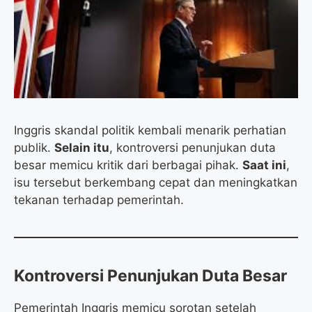
o
r
a
p
k
m
p
Inggris skandal politik kembali menarik perhatian
publik.
Selain itu
, kontroversi penunjukan duta
besar memicu kritik dari berbagai pihak.
Saat ini
,
isu tersebut berkembang cepat dan meningkatkan
tekanan terhadap pemerintah.
Kontroversi Penunjukan Duta Besar
Pemerintah Inggris memicu sorotan setelah