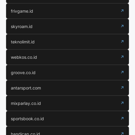
frivgame.id
↗
skyroam.id
↗
teknolimit.id
↗
webkos.co.id
↗
groove.co.id
↗
antarsport.com
↗
mixparlay.co.id
↗
sportsbook.co.id
↗
handicap.co.id
↗