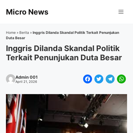
Langsung
Micro News
ke
Me
isi
Home
»
Berita
»
Inggris Dilanda Skandal Politik Terkait Penunjukan
Duta Besar
Inggris Dilanda Skandal Politik
Terkait Penunjukan Duta Besar
Admin 001
F
T
T
W
April 21, 2026
a
w
e
h
c
i
l
a
e
t
e
t
b
t
g
s
o
e
r
A