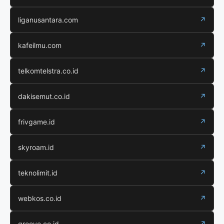
liganusantara.com
↗
kafeilmu.com
↗
telkomtelstra.co.id
↗
dakisemut.co.id
↗
frivgame.id
↗
skyroam.id
↗
teknolimit.id
↗
webkos.co.id
↗
groove.co.id
↗