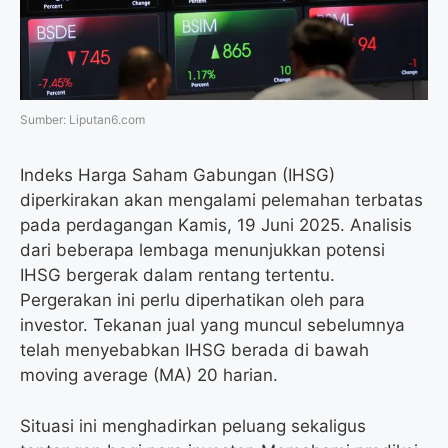
o
r
a
p
k
m
p
Sumber: Liputan6.com
Indeks Harga Saham Gabungan (IHSG)
diperkirakan akan mengalami pelemahan terbatas
pada perdagangan Kamis, 19 Juni 2025. Analisis
dari beberapa lembaga menunjukkan potensi
IHSG bergerak dalam rentang tertentu.
Pergerakan ini perlu diperhatikan oleh para
investor. Tekanan jual yang muncul sebelumnya
telah menyebabkan IHSG berada di bawah
moving average (MA) 20 harian.
Situasi ini menghadirkan peluang sekaligus