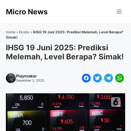
Langsung
Micro News
ke
Me
isi
Home
»
Eksbis
»
IHSG 19 Juni 2025: Prediksi Melemah, Level Berapa?
Simak!
IHSG 19 Juni 2025: Prediksi
Melemah, Level Berapa? Simak!
Playmaker
F
T
T
W
Desember 2, 2025
a
w
e
h
c
i
l
a
e
t
e
t
b
t
g
s
o
e
r
A