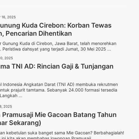
 16, 2025
unung Kuda Cirebon: Korban Tewas
, Pencarian Dihentikan
r Gunung Kuda di Cirebon, Jawa Barat, telah menorehkan
Peristiwa dahsyat yang terjadi Jumat, 30 Mei 2025 ...
20, 2025
ma TNI AD: Rincian Gaji & Tunjangan
al Indonesia Angkatan Darat (TNI AD) membuka rekrutmen
ntuk prajurit tamtama. Sebanyak 24.000 formasi tersedia
Langkah ...
8, 2025
Pramusaji Mie Gacoan Batang Tahun
ar Sekarang)
 dan kebetulan suka banget sama Mie Gacoan? Berbahagialah!
l ini kita akan membahas lowongan Pramusaji ...