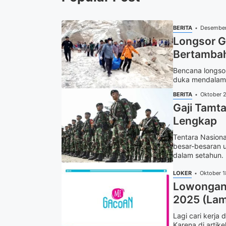
BERITA
Desember
Longsor G
Bertambah
Bencana longso
duka mendalam. 
BERITA
Oktober 
Gaji Tamta
Lengkap
Tentara Nasion
besar-besaran u
dalam setahun. 
LOKER
Oktober 1
Lowongan 
2025 (Lam
Lagi cari kerja
Karena di artike