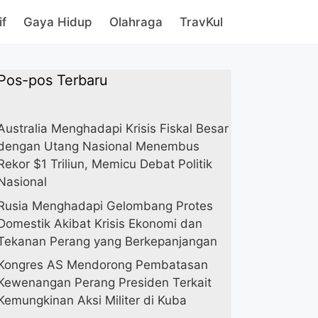
if
Gaya Hidup
Olahraga
TravKul
Pos-pos Terbaru
Australia Menghadapi Krisis Fiskal Besar
dengan Utang Nasional Menembus
Rekor $1 Triliun, Memicu Debat Politik
Nasional
Rusia Menghadapi Gelombang Protes
Domestik Akibat Krisis Ekonomi dan
Tekanan Perang yang Berkepanjangan
Kongres AS Mendorong Pembatasan
Kewenangan Perang Presiden Terkait
Kemungkinan Aksi Militer di Kuba