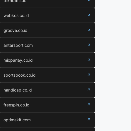
teknolimit.id
↗
webkos.co.id
↗
groove.co.id
↗
antarsport.com
↗
mixparlay.co.id
↗
sportsbook.co.id
↗
handicap.co.id
↗
freespin.co.id
↗
optimakit.com
↗