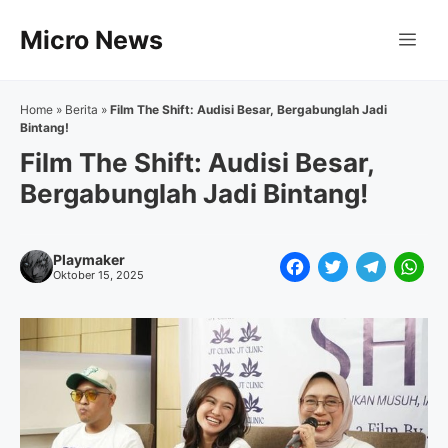
Langsung
Micro News
ke
Me
isi
Home
»
Berita
»
Film The Shift: Audisi Besar, Bergabunglah Jadi
Bintang!
Film The Shift: Audisi Besar,
Bergabunglah Jadi Bintang!
Playmaker
F
T
T
W
Oktober 15, 2025
a
w
e
h
c
i
l
a
e
t
e
t
b
t
g
s
o
e
r
A