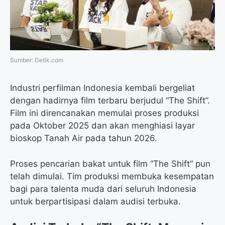
o
r
a
p
k
m
p
Sumber: Detik.com
Industri perfilman Indonesia kembali bergeliat
dengan hadirnya film terbaru berjudul “The Shift”.
Film ini direncanakan memulai proses produksi
pada Oktober 2025 dan akan menghiasi layar
bioskop Tanah Air pada tahun 2026.
Proses pencarian bakat untuk film “The Shift” pun
telah dimulai. Tim produksi membuka kesempatan
bagi para talenta muda dari seluruh Indonesia
untuk berpartisipasi dalam audisi terbuka.