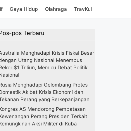
if
Gaya Hidup
Olahraga
TravKul
Pos-pos Terbaru
Australia Menghadapi Krisis Fiskal Besar
dengan Utang Nasional Menembus
Rekor $1 Triliun, Memicu Debat Politik
Nasional
Rusia Menghadapi Gelombang Protes
Domestik Akibat Krisis Ekonomi dan
Tekanan Perang yang Berkepanjangan
Kongres AS Mendorong Pembatasan
Kewenangan Perang Presiden Terkait
Kemungkinan Aksi Militer di Kuba