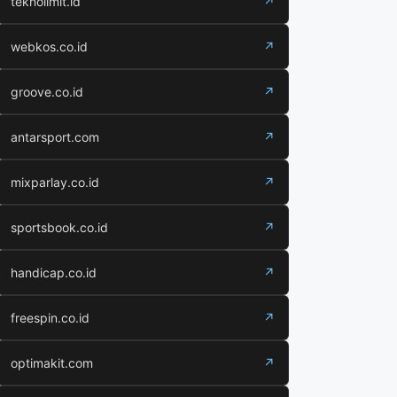
teknolimit.id
↗
webkos.co.id
↗
groove.co.id
↗
antarsport.com
↗
mixparlay.co.id
↗
sportsbook.co.id
↗
handicap.co.id
↗
freespin.co.id
↗
optimakit.com
↗