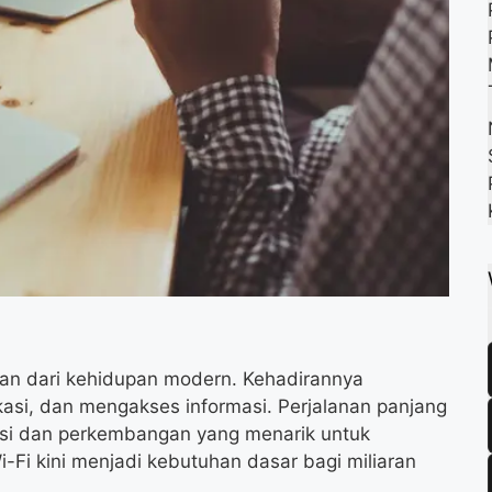
k
m
p
hkan dari kehidupan modern. Kehadirannya
asi, dan mengakses informasi. Perjalanan panjang
ovasi dan perkembangan yang menarik untuk
Wi-Fi kini menjadi kebutuhan dasar bagi miliaran