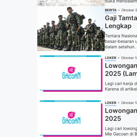
duka mendalam. 
BERITA
Oktober 
Gaji Tamta
Lengkap
Tentara Nasion
besar-besaran u
dalam setahun. 
LOKER
Oktober 1
Lowongan 
2025 (Lam
Lagi cari kerja
Karena di artike
LOKER
Oktober 1
Lowongan 
2025
Lagi cari lowon
Mie Gacoan di B