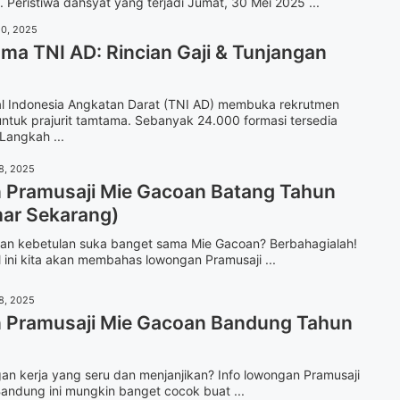
Peristiwa dahsyat yang terjadi Jumat, 30 Mei 2025 ...
20, 2025
ma TNI AD: Rincian Gaji & Tunjangan
al Indonesia Angkatan Darat (TNI AD) membuka rekrutmen
ntuk prajurit tamtama. Sebanyak 24.000 formasi tersedia
Langkah ...
8, 2025
Pramusaji Mie Gacoan Batang Tahun
ar Sekarang)
 dan kebetulan suka banget sama Mie Gacoan? Berbahagialah!
l ini kita akan membahas lowongan Pramusaji ...
8, 2025
Pramusaji Mie Gacoan Bandung Tahun
gan kerja yang seru dan menjanjikan? Info lowongan Pramusaji
andung ini mungkin banget cocok buat ...