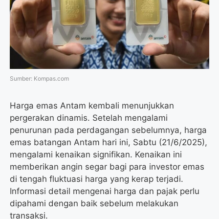
o
r
a
p
k
m
p
Sumber: Kompas.com
Harga emas Antam kembali menunjukkan
pergerakan dinamis. Setelah mengalami
penurunan pada perdagangan sebelumnya, harga
emas batangan Antam hari ini, Sabtu (21/6/2025),
mengalami kenaikan signifikan. Kenaikan ini
memberikan angin segar bagi para investor emas
di tengah fluktuasi harga yang kerap terjadi.
Informasi detail mengenai harga dan pajak perlu
dipahami dengan baik sebelum melakukan
transaksi.