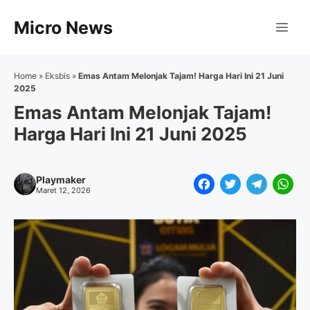
Langsung
Micro News
ke
Me
isi
Home
»
Eksbis
»
Emas Antam Melonjak Tajam! Harga Hari Ini 21 Juni
2025
Emas Antam Melonjak Tajam!
Harga Hari Ini 21 Juni 2025
Playmaker
F
T
T
W
Maret 12, 2026
a
w
e
h
c
i
l
a
e
t
e
t
b
t
g
s
o
e
r
A