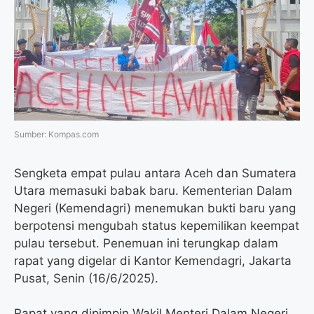
o
e
r
A
o
r
a
p
k
m
p
Sumber: Kompas.com
Sengketa empat pulau antara Aceh dan Sumatera
Utara memasuki babak baru. Kementerian Dalam
Negeri (Kemendagri) menemukan bukti baru yang
berpotensi mengubah status kepemilikan keempat
pulau tersebut. Penemuan ini terungkap dalam
rapat yang digelar di Kantor Kemendagri, Jakarta
Pusat, Senin (16/6/2025).
Rapat yang dipimpin Wakil Menteri Dalam Negeri