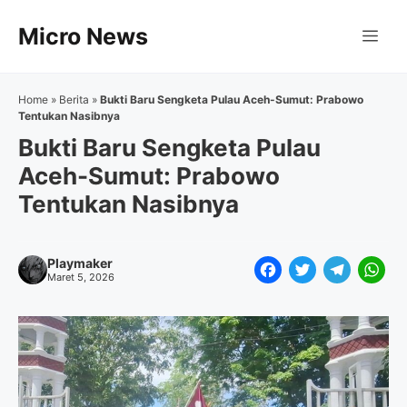
Langsung
Micro News
ke
Me
isi
Home
»
Berita
»
Bukti Baru Sengketa Pulau Aceh-Sumut: Prabowo
Tentukan Nasibnya
Bukti Baru Sengketa Pulau
Aceh-Sumut: Prabowo
Tentukan Nasibnya
Playmaker
F
T
T
W
Maret 5, 2026
a
w
e
h
c
i
l
a
e
t
e
t
b
t
g
s